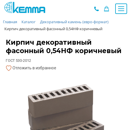
Главная
Каталог
Декоративный камень (евро-формат)
Каталог
Кирпич декоративный фасонный 0,54НФ коричневый
Прайс
О заводе
Кирпич декоративный
Новости
фасонный 0,54НФ коричневый
Контакты
ГОСТ 530-2012
Дилеры
Отложить в избранное
Наши проекты
Недвижимость
Мероприятия при НМУ
Предложения к зачёту
Подбор
Вакансии
Сертификаты